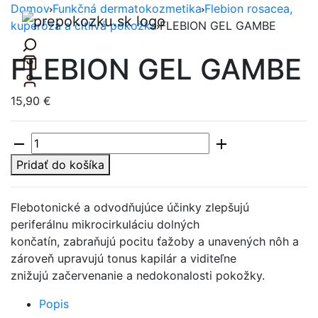
Domov
Funkčná dermatokozmetika
Flebion rosacea,
kuperóza a citlivá pokožka
FLEBION GEL GAMBE
FLEBION GEL GAMBE
15,90
€
množstvo
FLEBION
Pridať do košíka
GEL
GAMBE
Flebotonické a odvodňujúce účinky zlepšujú
periferálnu mikrocirkuláciu dolných
končatín, zabraňujú pocitu ťažoby a unavených nôh a
zároveň upravujú tonus kapilár a viditeľne
znižujú začervenanie a nedokonalosti pokožky.
Popis