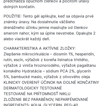
predchádza opuchom členkov a pocitom únavy
dolných končatín.
POUŽITIE: Tento gél aplikujte, keď sa objavia prvé
známky únavy. Na dosiahnutie väčšieho
drenážneho účinku jemne masírujte od členkov
smerom nahor, kým sa úplne nevstrebe. Opakujte 2
alebo viackrát každý deň.
CHARAKTERISTIKA A AKTÍVNE ZLOŽKY:
Zlepšenie mikrocirkulácie – diosmín 1%, hesperidín,
rutín, escín, výťažok z koreňa listnatca tŕnitého,
výťažok z viniča hroznorodého, výťažok pagaštanu
konského Hydratácia – sódium PCA 2%, glycerín
5%, bambucké maslo, výťažok z olivového oleja
KLINICKY OVERENÝ ÚČINOK NA DOLNÉ KONČATINY
DERMATOLOGICKY TESTOVANÉ
TESTOVANÉ NA PRÍTOMNOSŤ NIKLU
ZLOŽENIE BEZ PARABÉNOV, NEPARFÉMOVANÉ
INGREDIENTS: AQUA, GLYCERIN, PEG-40