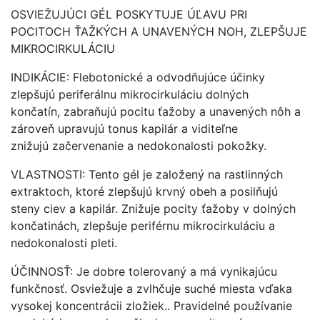
OSVIEŽUJÚCI GÉL POSKYTUJE ÚĽAVU PRI
POCITOCH ŤAŽKÝCH A UNAVENÝCH NOH, ZLEPŠUJE
MIKROCIRKULÁCIU
INDIKÁCIE: Flebotonické a odvodňujúce účinky
zlepšujú periferálnu mikrocirkuláciu dolných
končatín, zabraňujú pocitu ťažoby a unavených nôh a
zároveň upravujú tonus kapilár a viditeľne
znižujú začervenanie a nedokonalosti pokožky.
VLASTNOSTI: Tento gél je založený na rastlinných
extraktoch, ktoré zlepšujú krvný obeh a posilňujú
steny ciev a kapilár. Znižuje pocity ťažoby v dolných
končatinách, zlepšuje periférnu mikrocirkuláciu a
nedokonalosti pleti.
ÚČINNOSŤ: Je dobre tolerovaný a má vynikajúcu
funkčnosť. Osviežuje a zvlhčuje suché miesta vďaka
vysokej koncentrácii zložiek.. Pravidelné používanie